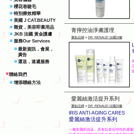
櫻花巷睫毛
特別療效精華
美國 J CAT.BEAUTY
雜貨，美容即棄用品
青擰控油淨膚護理
JKB 法國 黃金護膚
重點品牌
»
DR. RENAUD 法國詩蘭
服務Our Services
最新資訊，會展，
廣告
運送，速遞服務
聯絡我們
增添聯絡方法
愛麗絲激活提升系列
重點品牌
»
DR. RENAUD 法國詩蘭
IRIS ANTI-AGING CARES
愛麗絲激活提升系列
一種美麗的花朵。具有抗老化特性的鳶尾