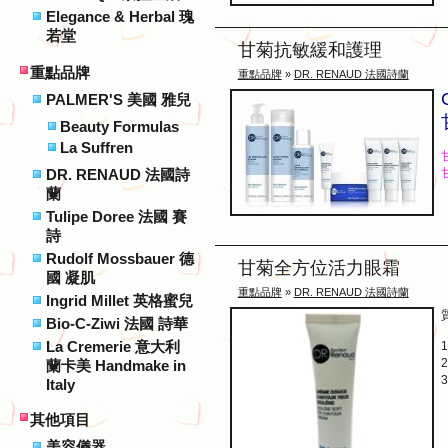
Elegance & Herbal 瑰
若堂
甘菊抗敏緩和護理
重點品牌
重點品牌
»
DR. RENAUD 法國詩蘭
PALMER'S 美國 雅兒
Beauty Formulas
La Suffren
DR. RENAUD 法國詩
蘭
Tulipe Doree 法國 賽
詩
Rudolf Mossbauer 德
甘菊全方位活力眼霜
國 凝肌
重點品牌
»
DR. RENAUD 法國詩蘭
Ingrid Millet 英格蜜兒
Bio-C-Ziwi 法國 詩華
La Cremerie 意大利
蘭卡美 Handmake in
Italy
其他項目
美容儀器