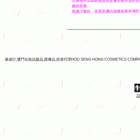
它通過特別調制後提取皮膚結構所需的蛋
處的質量。
能減少皺紋，改善肌膚的滋養效果和彈性
濠成行,澳門化妝品髮品,護膚品,批發代理HOU SENG HONG COSMETICS COMP
訪