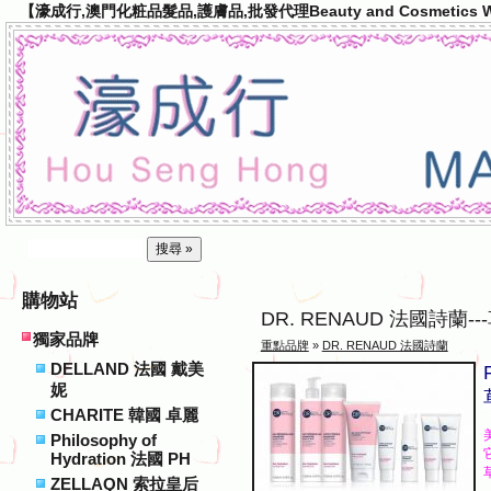
【濠成行,澳門化粧品髮品,護膚品,批發代理Beauty and Cosmetics Wh
購物站
DR. RENAUD 法國詩蘭--
獨家品牌
重點品牌
»
DR. RENAUD 法國詩蘭
DELLAND 法國 戴美
妮
CHARITE 韓國 卓麗
Philosophy of
Hydration 法國 PH
ZELLAQN 索拉皇后